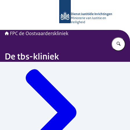
Naar de homepage van Forensisch Psy
Dienst Justitiële Inrichtingen
Ministerie van Justitie en
Veiligheid
FPC de Oostvaarderskliniek
Vu
De tbs-kliniek
Menu