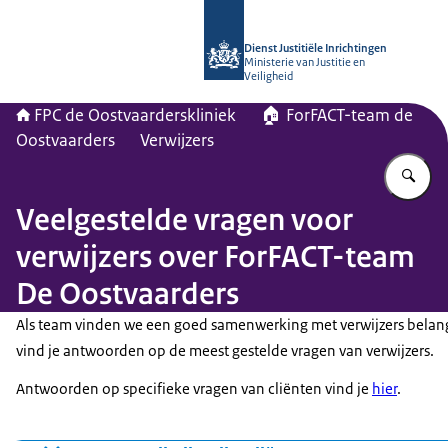
Naar de homepage van Forensisch Psy
Dienst Justitiële Inrichtingen
Ministerie van Justitie en
Veiligheid
FPC de Oostvaarderskliniek
🏠 ForFACT-team de
Oostvaarders
Verwijzers
Vu
Veelgestelde vragen voor
verwijzers over ForFACT-team
De Oostvaarders
Als team vinden we een goed samenwerking met verwijzers belangr
vind je antwoorden op de meest gestelde vragen van verwijzers.
Antwoorden op specifieke vragen van cliënten vind je
hier
.