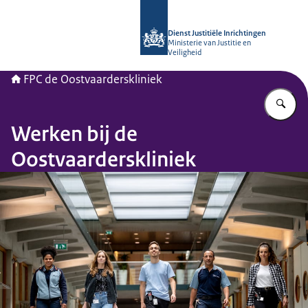
Naar de homepage van Forensisch Psy
Dienst Justitiële Inrichtingen
Ministerie van Justitie en
Veiligheid
FPC de Oostvaarderskliniek
Vu
Werken bij de
Oostvaarderskliniek