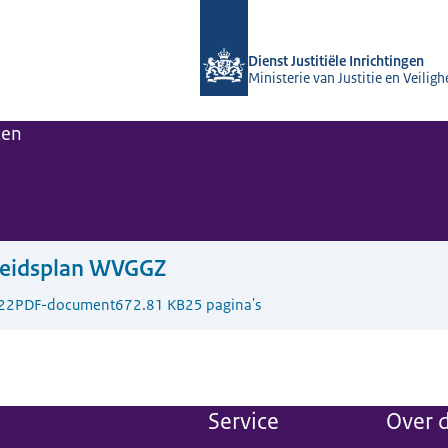
Naar de homepage van Forensisch Psy
Dienst Justitiële Inrichtingen
Ministerie van Justitie en Veiligh
ten
leidsplan WVGGZ
22
PDF-document
672.81 KB
25 pagina's
Service
Over d