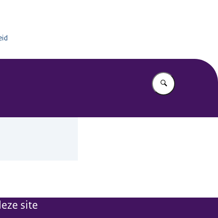
chiatrisch Centrum de Oostvaarderskliniek
eid
Vul in wat u z
eze site