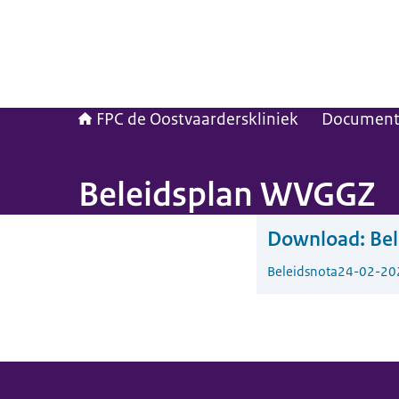
FPC de Oostvaarderskliniek
Documen
Beleidsplan WVGGZ
Download:
Be
Beleidsnota
24-02-20