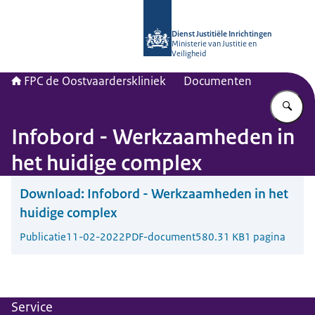
Naar de homepage van Forensisch Psy
Dienst Justitiële Inrichtingen
Ministerie van Justitie en
Veiligheid
FPC de Oostvaarderskliniek
Documenten
Vu
Infobord - Werkzaamheden in
het huidige complex
Download:
Infobord - Werkzaamheden in het
huidige complex
Publicatie
11-02-2022
PDF-document
580.31 KB
1 pagina
Service