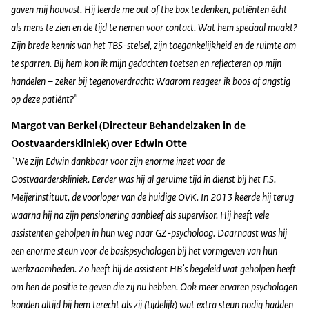
gaven mij houvast. Hij leerde me out of the box te denken, patiënten écht
als mens te zien en de tijd te nemen voor contact. Wat hem speciaal maakt?
Zijn brede kennis van het TBS-stelsel, zijn toegankelijkheid en de ruimte om
te sparren. Bij hem kon ik mijn gedachten toetsen en reflecteren op mijn
handelen – zeker bij tegenoverdracht: Waarom reageer ik boos of angstig
op deze patiënt?"
Margot van Berkel (Directeur Behandelzaken in de
Oostvaarderskliniek) over Edwin Otte
"
We zijn Edwin dankbaar voor zijn enorme inzet voor de
Oostvaarderskliniek. Eerder was hij al geruime tijd in dienst bij het F.S.
Meijerinstituut, de voorloper van de huidige OVK. In 2013 keerde hij terug
waarna hij na zijn pensionering aanbleef als supervisor. Hij heeft vele
assistenten geholpen in hun weg naar GZ-psycholoog. Daarnaast was hij
een enorme steun voor de basispsychologen bij het vormgeven van hun
werkzaamheden. Zo heeft hij de assistent HB’s begeleid wat geholpen heeft
om hen de positie te geven die zij nu hebben. Ook meer ervaren psychologen
konden altijd bij hem terecht als zij (tijdelijk) wat extra steun nodig hadden