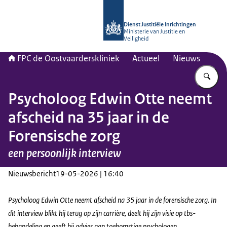
Naar de homepage van Forensisch Psy
Dienst Justitiële Inrichtingen
Ministerie van Justitie en
Veiligheid
FPC de Oostvaarderskliniek
Actueel
Nieuws
Vu
Psycholoog Edwin Otte neemt
afscheid na 35 jaar in de
Forensische zorg
een persoonlijk interview
Nieuwsbericht
19-05-2026 | 16:40
Psycholoog Edwin Otte neemt afscheid na 35 jaar in de forensische zorg. In
dit interview blikt hij terug op zijn carrière, deelt hij zijn visie op tbs-
behandeling en geeft hij advies aan toekomstige psychologen.