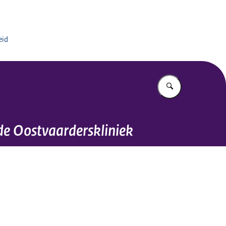
chiatrisch Centrum de Oostvaarderskliniek
eid
Vul in wat u z
 de Oostvaarderskliniek