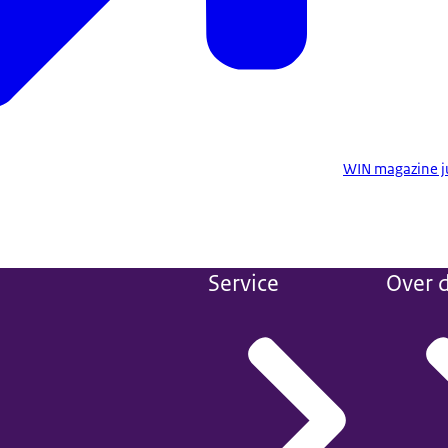
WIN magazine j
Service
Over d