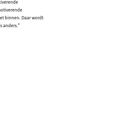
otiverende
motiverende
niet binnen. Daar wordt
ts anders.”