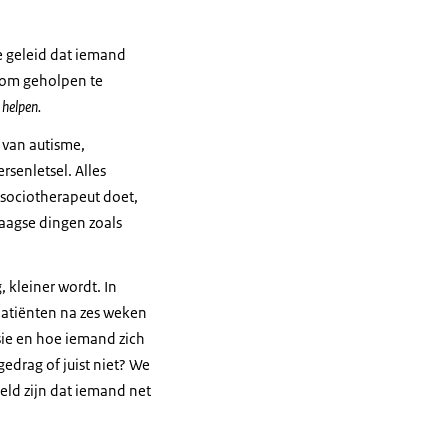
oe geleid dat iemand
et om geholpen te
 helpen.
: van autisme,
rsenletsel. Alles
n sociotherapeut doet,
aagse dingen zoals
, kleiner wordt. In
patiënten na zes weken
ssie en hoe iemand zich
gedrag of juist niet? We
eeld zijn dat iemand net