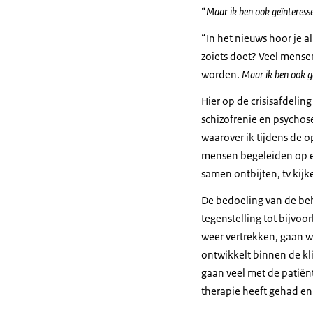
Maar ik ben ook geïnteresse
“In het nieuws hoor je a
zoiets doet? Veel mensen 
worden.
Maar ik ben ook ge
Hier op de crisisafdelin
schizofrenie en psychose
waarover ik tijdens de op
mensen begeleiden op ee
samen ontbijten, tv kijk
De bedoeling van de beha
tegenstelling tot bijvo
weer vertrekken, gaan wi
ontwikkelt binnen de kli
gaan veel met de patiënt
therapie heeft gehad en 