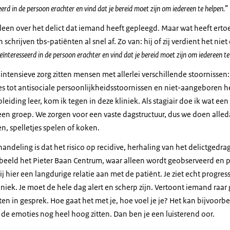
erd in de persoon erachter en vind dat je bereid moet zijn om iedereen te helpen.
lleen over het delict dat iemand heeft gepleegd. Maar wat heeft ert
schrijven tbs-patiënten al snel af. Zo van: hij of zij verdient het ni
ïnteresseerd in de persoon erachter en vind dat je bereid moet zijn om iedereen te
g intensieve zorg zitten mensen met allerlei verschillende stoornissen
s tot antisociale persoonlijkheidsstoornissen en niet-aangeboren he
leiding leer, kom ik tegen in deze kliniek. Als stagiair doe ik wat ee
n groep. We zorgen voor een vaste dagstructuur, dus we doen alled
en, spelletjes spelen of koken.
ndeling is dat het risico op recidive, herhaling van het delictgedrag
orbeeld het Pieter Baan Centrum, waar alleen wordt geobserveerd en 
j hier een langdurige relatie aan met de patiënt. Je ziet echt progre
niek. Je moet de hele dag alert en scherp zijn. Vertoont iemand raar 
en in gesprek. Hoe gaat het met je, hoe voel je je? Het kan bijvoorb
de emoties nog heel hoog zitten. Dan ben je een luisterend oor.