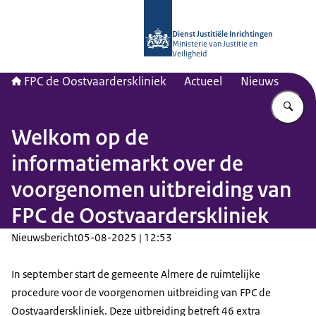
Naar de homepage van Forensisch Psy
Dienst Justitiële Inrichtingen
Ministerie van Justitie en
Veiligheid
FPC de Oostvaarderskliniek
Actueel
Nieuws
Vu
Welkom op de
informatiemarkt over de
voorgenomen uitbreiding van
FPC de Oostvaarderskliniek
Nieuwsbericht
05-08-2025 | 12:53
In september start de gemeente Almere de ruimtelijke
procedure voor de voorgenomen uitbreiding van FPC de
Oostvaarderskliniek. Deze uitbreiding betreft 46 extra