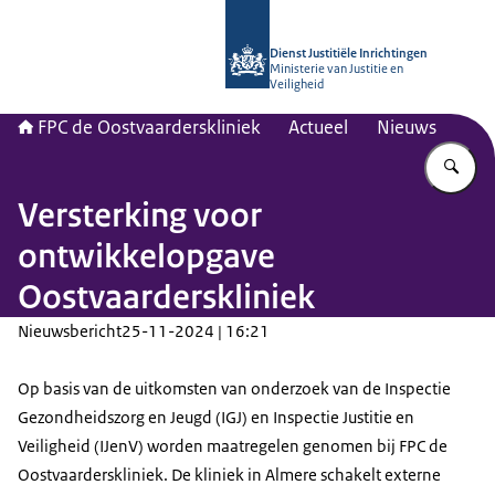
Naar de homepage van Forensisch Psy
Dienst Justitiële Inrichtingen
Ministerie van Justitie en
Veiligheid
FPC de Oostvaarderskliniek
Actueel
Nieuws
Vu
Versterking voor
ontwikkelopgave
Oostvaarderskliniek
Nieuwsbericht
25-11-2024 | 16:21
Op basis van de uitkomsten van onderzoek van de Inspectie
Gezondheidszorg en Jeugd (IGJ) en Inspectie Justitie en
Veiligheid (IJenV) worden maatregelen genomen bij FPC de
Oostvaarderskliniek. De kliniek in Almere schakelt externe