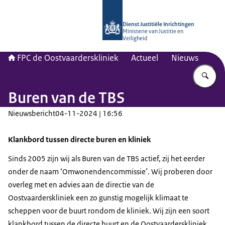
Naar de homepage van Forensisch Psy
Dienst Justitiële Inrichtingen
Ministerie van Justitie en
Veiligheid
FPC de Oostvaarderskliniek
Actueel
Nieuws
Vu
Buren van de TBS
Nieuwsbericht
04-11-2024 | 16:56
Klankbord tussen directe buren en kliniek
Sinds 2005 zijn wij als Buren van de TBS actief, zij het eerder
onder de naam ‘Omwonendencommissie’. Wij proberen door
overleg met en advies aan de directie van de
Oostvaarderskliniek een zo gunstig mogelijk klimaat te
scheppen voor de buurt rondom de kliniek. Wij zijn een soort
klankbord tussen de directe buurt en de Oostvaarderskliniek.